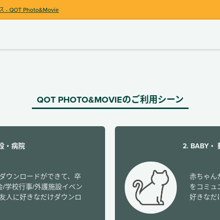
ス
- QOT Photo&Movie
QOT PHOTO&MOVIEのご利用シーン
施設・病院
2. BABY
ダウンロードができて、卒
赤ちゃん
会/学校行事/外護施設イベン
をコミュ
友人に好きなだけダウンロ
好きなだ