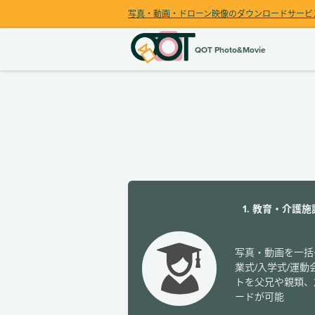
写真・動画・ドローン映像のダウンロードサービ
QOT Photo&Movie
1. 教育・介護
写真・動画を一括
業式/入学式/運動
トを父兄や親類、
ードが可能